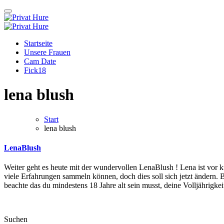
Zum
Inhalt
springen
Privat Hure
Auch in deiner Nachbarschaft
Privat Hure
Auch in deiner Nachbarschaft
Startseite
Unsere Frauen
Cam Date
Fick18
lena blush
Start
lena blush
LenaBlush
Weiter geht es heute mit der wundervollen LenaBlush ! Lena ist vor kurzem erst 19 Jahre alt geworden und ist noch relativ frisch in der Community angemeldet. Die junge Singledame hat bisher noch nicht sehr
viele Erfahrungen sammeln können, doch dies soll sich jetzt ändern. B
beachte das du mindestens 18 Jahre alt sein musst, deine Volljährigk
Suchen