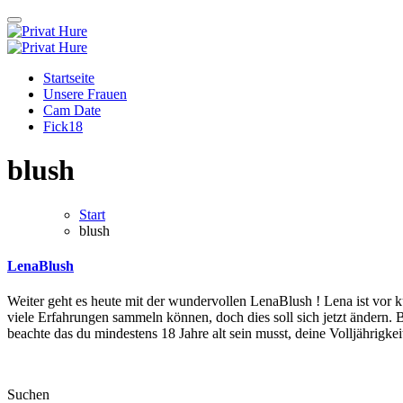
Zum
Inhalt
springen
Privat Hure
Auch in deiner Nachbarschaft
Privat Hure
Auch in deiner Nachbarschaft
Startseite
Unsere Frauen
Cam Date
Fick18
blush
Start
blush
LenaBlush
Weiter geht es heute mit der wundervollen LenaBlush ! Lena ist vor kurzem erst 19 Jahre alt geworden und ist noch relativ frisch in der Community angemeldet. Die junge Singledame hat bisher noch nicht sehr
viele Erfahrungen sammeln können, doch dies soll sich jetzt ändern. B
beachte das du mindestens 18 Jahre alt sein musst, deine Volljährigk
Suchen