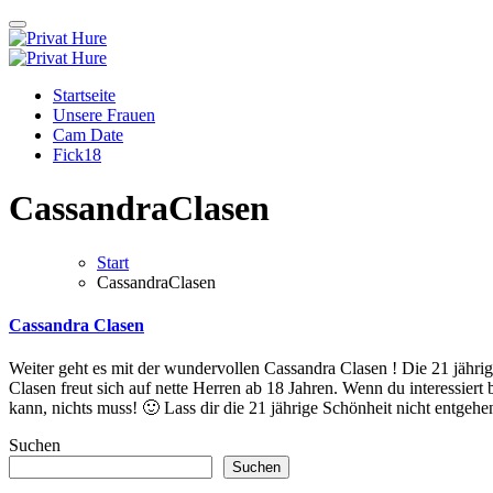
Zum
Inhalt
springen
Privat Hure
Auch in deiner Nachbarschaft
Privat Hure
Auch in deiner Nachbarschaft
Startseite
Unsere Frauen
Cam Date
Fick18
CassandraClasen
Start
CassandraClasen
Cassandra Clasen
Weiter geht es mit der wundervollen Cassandra Clasen ! Die 21 jährige, experementierfreudige, Singledame arbeitet im Tourismusmanagement und sucht nette Kontakte für spannende Abenteuer. Cassandra
Clasen freut sich auf nette Herren ab 18 Jahren. Wenn du interessiert bi
kann, nichts muss! 🙂 Lass dir die 21 jährige Schönheit nicht entgeh
Suchen
Suchen