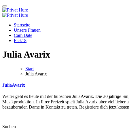
Zum
Inhalt
springen
Privat Hure
Auch in deiner Nachbarschaft
Privat Hure
Auch in deiner Nachbarschaft
Startseite
Unsere Frauen
Cam Date
Fick18
Julia Avarix
Start
Julia Avarix
JuliaAvarix
Weiter geht es heute mit der hübschen JuliaAvarix. Die 30 jährige S
Musikproduktion. In Ihrer Freizeit spielt Julia Avarix aber viel liebe
bezaubernden Dame in Kontakt zu treten. Registriere dich jetzt kosten
Suchen