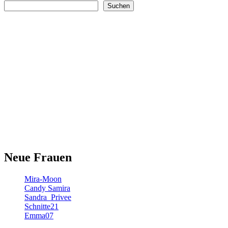
Suchen
Neue Frauen
Mira-Moon
Candy Samira
Sandra_Privee
Schnitte21
Emma07