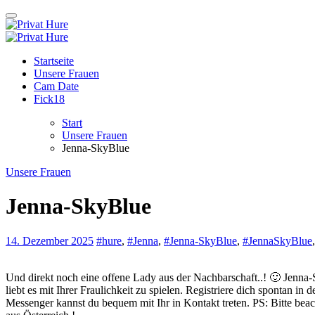
Zum
Inhalt
springen
Privat Hure
Auch in deiner Nachbarschaft
Privat Hure
Auch in deiner Nachbarschaft
Startseite
Unsere Frauen
Cam Date
Fick18
Start
Unsere Frauen
Jenna-SkyBlue
Unsere Frauen
Jenna-SkyBlue
14. Dezember 2025
#hure
,
#Jenna
,
#Jenna-SkyBlue
,
#JennaSkyBlue
Und direkt noch eine offene Lady aus der Nachbarschaft..! 🙂 Jenna-SkyBlue ist 33 Jahre jung und kommt aus dem schönen Österreich ! Die sportlich begeisterte Singledame ist sehr offen und zeigefreudig, Sie
liebt es mit Ihrer Fraulichkeit zu spielen. Registriere dich spontan 
Messenger kannst du bequem mit Ihr in Kontakt treten. PS: Bitte beac