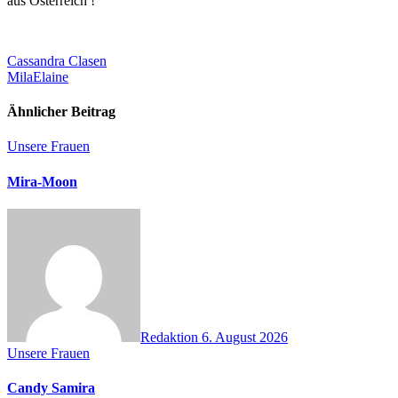
aus Österreich !
Beitragsnavigation
Cassandra Clasen
MilaElaine
Ähnlicher Beitrag
Unsere Frauen
Mira-Moon
Redaktion
6. August 2026
Unsere Frauen
Candy Samira